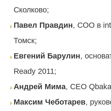
Сколково;
Павел Правдин
, COO в in
Томск;
Евгений Барулин
, основ
Ready 2011;
Андрей Мима
, CEO Qbaka
Максим Чеботарев
, руко