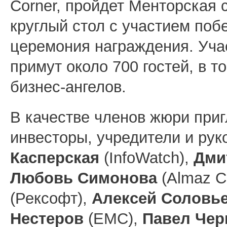
Corner, пройдет Менторская с
круглый стол с участием поб
церемония награждения. Уча
примут около 700 гостей, в т
бизнес-ангелов.
В качестве членов жюри при
инвесторы, учредители и ру
Касперская
(InfoWatch),
Дми
Любовь Симонова
(Almaz Ca
(Рексофт),
Алексей Соловь
Нестеров
(ЕМС),
Павел Че