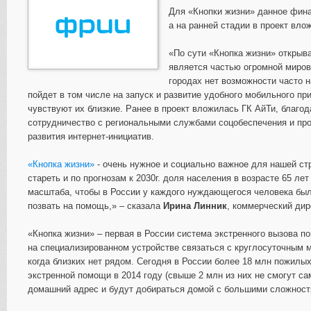
Для «Кнопки жизни» данное фина
а на ранней стадии в проект вло
«По сути «Кнопка жизни» открыв
является частью огромной мирово
городах нет возможности часто 
пойдет в том числе на запуск и развитие удобного мобильного пр
чувствуют их близкие. Ранее в проект вложилась ГК АйТи, благод
сотрудничество с региональными службами соцобеспечения и про
развития интернет-инициатив.
«Кнопка жизни»
- очень нужное и социально важное для нашей с
стареть и по прогнозам к 2030г. доля населения в возрасте 65 ле
масштаба, чтобы в России у каждого нуждающегося человека был
позвать на помощь,» – сказала
Ирина Линник
, коммерческий дир
«Кнопка жизни» – первая в России система экстренного вызова
на специализированном устройстве связаться с круглосуточным 
когда близких нет рядом. Сегодня в России более 18 млн пожилых
экстренной помощи в 2014 году (свыше 2 млн из них не смогут с
домашний адрес и будут добираться домой с большими сложност