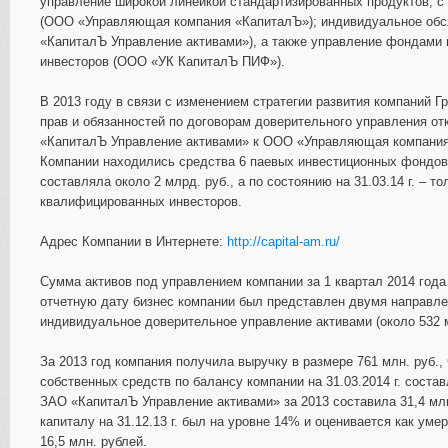
управление широкой линейкой стандартизированных продуктов, с
(ООО «Управляющая компания «КапиталЪ»); индивидуальное обсл
«КапиталЪ Управление активами»), а также управление фондами 
инвесторов (ООО «УК КапиталЪ ПИФ»).
В 2013 году в связи с изменением стратегии развития компаний 
прав и обязанностей по договорам доверительного управления 
«КапиталЪ Управление активами» к ООО «Управляющая компания «
Компании находились средства 6 паевых инвестиционных фондов 
составляла около 2 млрд. руб., а по состоянию на 31.03.14 г. –
квалифицированных инвесторов.
Адрес Компании в Интернете:
http://capital-am.ru/
Сумма активов под управлением компании за 1 квартал 2014 года 
отчетную дату бизнес компании был представлен двумя направле
индивидуальное доверительное управление активами (около 532 м
За 2013 год компания получила выручку в размере 761 млн. руб.,
собственных средств по балансу компании на 31.03.2014 г. соста
ЗАО «КапиталЪ Управление активами» за 2013 составила 31,4 млн.
капиталу на 31.12.13 г. был на уровне 14% и оценивается как ум
16,5 млн. рублей.