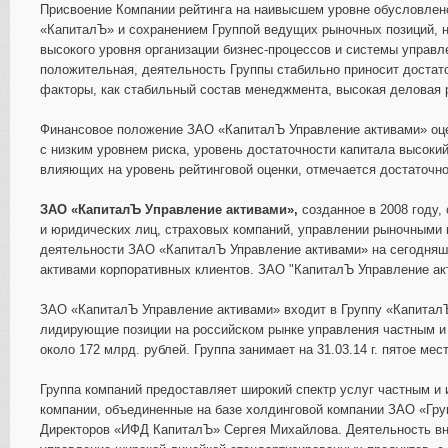
Присвоение Компании рейтинга на наивысшем уровне обусловлен
«КапиталЪ» и сохранением Группой ведущих рыночных позиций, 
высокого уровня организации бизнес-процессов и системы управ
положительная, деятельность Группы стабильно приносит достат
факторы, как стабильный состав менеджмента, высокая деловая 
Финансовое положение ЗАО «КапиталЪ Управление активами» оце
с низким уровнем риска, уровень достаточности капитала высоки
влияющих на уровень рейтинговой оценки, отмечается достаточн
ЗАО «КапиталЪ Управление активами»,
созданное в 2008 году
и юридических лиц, страховых компаний, управлении рыночным
деятельности ЗАО «КапиталЪ Управление активами» на сегодняш
активами корпоративных клиентов. ЗАО "КапиталЪ Управление а
ЗАО «КапиталЪ Управление активами» входит в Группу «КапиталЪ 
лидирующие позиции на российском рынке управления частным и
около 172 млрд. рублей. Группа занимает на 31.03.14 г. пятое ме
Группа компаний предоставляет широкий спектр услуг частным и
компании, объединенные на базе холдинговой компании ЗАО «Гру
Директоров «ИФД КапиталЪ» Сергея Михайлова. Деятельность вн